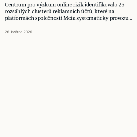
Centrum pro výzkum online rizik identifikovalo 25
rozsáhlých clusterů reklamních účtů, které na
platformách společnosti Meta systematicky provozují
reklamy propagující pornografii a další obsah pro
dospělé. Přestože takový obsah každý měsíc zasáhne
26. května 2026
miliony uživatelů napříč Evropou, moderace ze strany
platformy nestíhá držet krok.